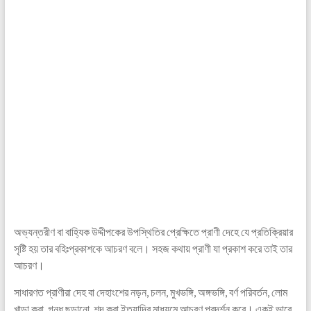
অভ্যন্তরীণ বা বাহ্যিক উদ্দীপকের উপস্থিতির প্রেক্ষিতে প্রাণী দেহে যে প্রতিক্রিয়ার
সৃষ্টি হয় তার বহিঃপ্রকাশকে আচরণ বলে। সহজ কথায় প্রাণী যা প্রকাশ করে তাই তার
আচরণ।
সাধারণত প্রাণীরা দেহ বা দেহাংশের নড়ন, চলন, মুখভঙ্গি, অঙ্গভঙ্গি, বর্ণ পরিবর্তন, লোম
খাড়া করা, গন্ধ ছড়ানো, শব্দ করা ইত্যাদির মাধ্যমে আচরণ প্রদর্শন করে। একই ভাবে