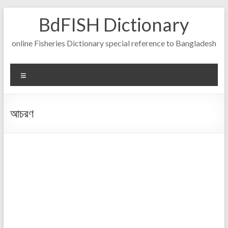
Skip
BdFISH Dictionary
to
content
online Fisheries Dictionary special reference to Bangladesh
Menu
আচরণ