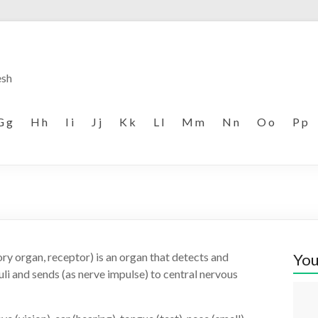
esh
G g
H h
I i
J j
K k
L l
M m
N n
O o
P p
ry organ, receptor) is an organ that detects and
You
uli and sends (as nerve impulse) to central nervous