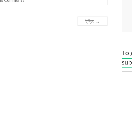
No Comments
ইন্দ্রিয়
→
To 
sub