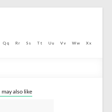
Q q
R r
S s
T t
U u
V v
W w
X x
 may also like