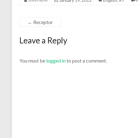
এবিএম মহসিন
January 19, 2013
English
,
R r
←
Receptor
Leave a Reply
You must be
logged in
to post a comment.