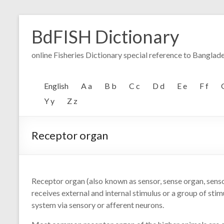
Skip
to
BdFISH Dictionary
content
online Fisheries Dictionary special reference to Banglad
English
A a
B b
C c
D d
E e
F f
Y y
Z z
Receptor organ
Receptor organ (also known as sensor, sense organ, senso
receives external and internal stimulus or a group of stim
system via sensory or afferent neurons.