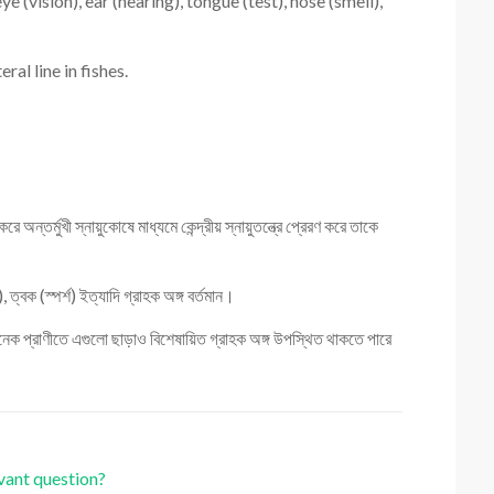
(vision), ear (hearing), tongue (test), nose (smell),
al line in fishes.
 করে অন্তর্মুখী স্নায়ুকোষে মাধ্যমে কেন্দ্রীয় স্নায়ুতন্ত্রে প্রেরণ করে তাকে
, ত্বক (স্পর্শ) ইত্যাদি গ্রাহক অঙ্গ বর্তমান।
 প্রাণীতে এগুলো ছাড়াও বিশেষায়িত গ্রাহক অঙ্গ উপস্থিত থাকতে পারে
evant question?