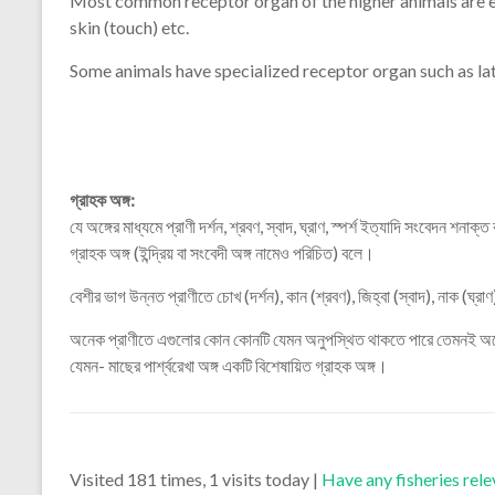
Most common receptor organ of the higher animals are eye 
skin (touch) etc.
Some animals have specialized receptor organ such as later
গ্রাহক অঙ্গ:
যে অঙ্গের মাধ্যমে প্রাণী দর্শন, শ্রবণ, স্বাদ, ঘ্রাণ, স্পর্শ ইত্যাদি সংবেদন শনাক্ত
গ্রাহক অঙ্গ (ইন্দ্রিয় বা সংবেদী অঙ্গ নামেও পরিচিত) বলে।
বেশীর ভাগ উন্নত প্রাণীতে চোখ (দর্শন), কান (শ্রবণ), জিহ্বা (স্বাদ), নাক (ঘ্রাণ)
অনেক প্রাণীতে এগুলোর কোন কোনটি যেমন অনুপস্থিত থাকতে পারে তেমনই অনেক
যেমন- মাছের পার্শ্বরেখা অঙ্গ একটি বিশেষায়িত গ্রাহক অঙ্গ।
Visited 181 times, 1 visits today |
Have any fisheries rel