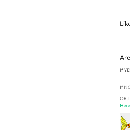
Lik
Are
If YE
If N
OR, D
Here