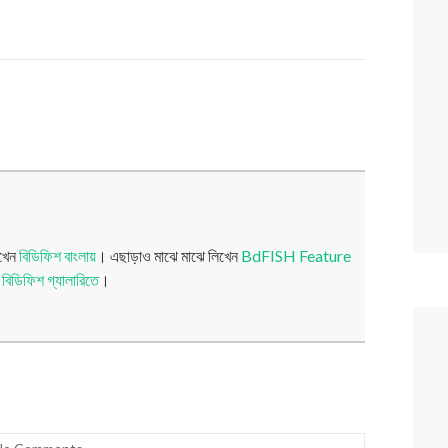
িখেন
বিডিফিশ বাংলায়
। এছাড়াও মাঝে মাঝে লিখেন
BdFISH Feature
য়
বিডিফিশ গ্যালারিতে
।