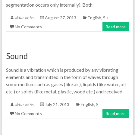
segmentation occurs only internally). Both
এবিএম মহসিন
August 27, 2013
English
,
S s
No Comments
Read more
Sound
Sound is a vibration which is produced by any vibrating
elements and transmitted in the form of waves through
some medium such as gases (like air), liquids (like water, oil
etc.) or solids (like metal, plastic, wood etc.) and received
এবিএম মহসিন
July 21, 2013
English
,
S s
No Comments
Read more