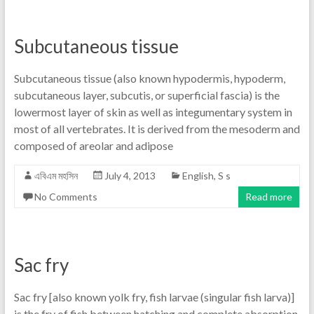
Subcutaneous tissue
Subcutaneous tissue (also known hypodermis, hypoderm,
subcutaneous layer, subcutis, or superficial fascia) is the
lowermost layer of skin as well as integumentary system in
most of all vertebrates. It is derived from the mesoderm and
composed of areolar and adipose
এবিএম মহসিন
July 4, 2013
English
,
S s
No Comments
Read more
Sac fry
Sac fry [also known yolk fry, fish larvae (singular fish larva)]
is the fry of fish between hatching and complete absorption