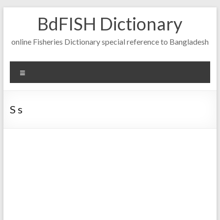
Skip
BdFISH Dictionary
to
content
online Fisheries Dictionary special reference to Bangladesh
Menu
S s