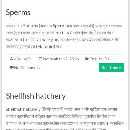
Sperms
সহজ ভাষায় Sperms (এববচনে Sperm এবং বাংলায় শুক্রাণু) হচ্ছে পুরুষ প্রজনন
কোষ (পুরুষ জনন কোষ বা পুং জনন কোষ)। এই কোষ পুরুষ প্রাণীর শুক্রাশয় বা
অণ্ডকোষে (testis, a male gonad) উৎপন্ন হয় এবং এর ক্রোমোজম সংখ্যা
সবসময়ই হ্যাপ্লয়েড (Haploid) হয়ে
এবিএম মহসিন
November 12, 2016
English
,
S s
No Comments
Read more
Shellfish hatchery
Shellfish hatchery (চিংড়ি হ্যাচারি) বলতে এমন একটি প্রতিষ্ঠানকে বোঝায়
যেখানে প্রণোদিত বা কৃত্রিম প্রজনন পদ্ধতিতে বিভিন্ন প্রজাতির চিংড়ির পোনা
উৎপাদন ও লালন-পালনের প্রয়োজনীয় অবকাঠামো ও ব্যবস্থাপনা রয়েছে। অন্যদিকে
মাছের পোনা উৎপাদনের হ্যাচারিকে মৎস্য হ্যাচারি বা ফিস হ্যাচারি “Fish