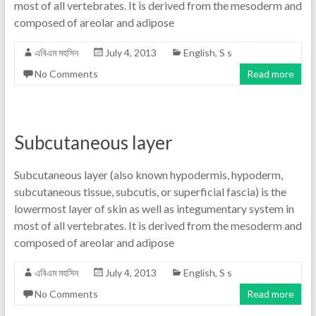
most of all vertebrates. It is derived from the mesoderm and
composed of areolar and adipose
এবিএম মহসিন
July 4, 2013
English
,
S s
No Comments
Read more
Subcutaneous layer
Subcutaneous layer (also known hypodermis, hypoderm,
subcutaneous tissue, subcutis, or superficial fascia) is the
lowermost layer of skin as well as integumentary system in
most of all vertebrates. It is derived from the mesoderm and
composed of areolar and adipose
এবিএম মহসিন
July 4, 2013
English
,
S s
No Comments
Read more