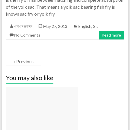
of the yolk sac. That means a yolk sac bearing fish fry is
known sac fry or yolk fry
এবিএম মহসিন
May 27, 2013
English
,
S s
No Comments
Read more
« Previous
You may also like