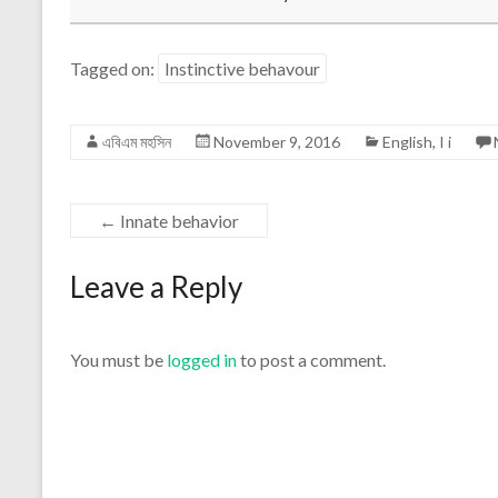
Tagged on:
Instinctive behavour
এবিএম মহসিন
November 9, 2016
English
,
I i
←
Innate behavior
Leave a Reply
You must be
logged in
to post a comment.