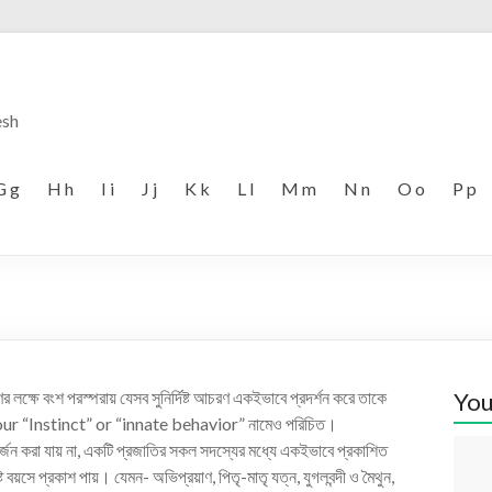
esh
G g
H h
I i
J j
K k
L l
M m
N n
O o
P p
র লক্ষে বংশ পরস্পরায় যেসব সুনির্দিষ্ট আচরণ একইভাবে প্রদর্শন করে তাকে
You
r “Instinct” or “innate behavior” নামেও পরিচিত।
ে অর্জন করা যায় না, একটি প্রজাতির সকল সদস্যের মধ্যে একইভাবে প্রকাশিত
 বয়সে প্রকাশ পায়। যেমন- অভিপ্রয়াণ, পিতৃ-মাতৃ যত্ন, যুগলবন্দী ও মৈথুন,