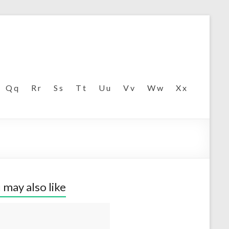
Q q
R r
S s
T t
U u
V v
W w
X x
 may also like