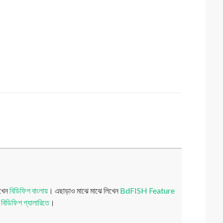
িখেন
বিডিফিশ বাংলায়
। এছাড়াও মাঝে মাঝে লিখেন
BdFISH Feature
য়
বিডিফিশ গ্যালারিতে
।