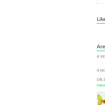
Lik
Are
If YE
If N
OR, D
Here