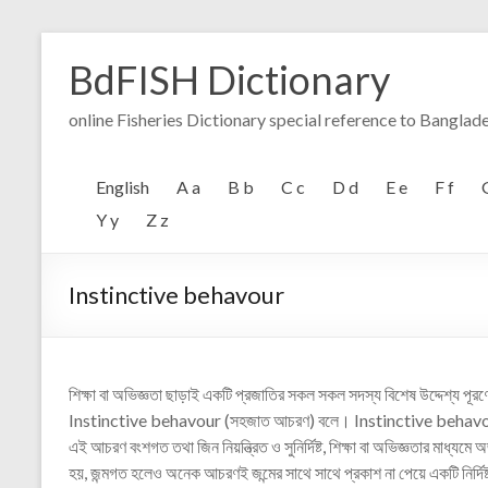
Skip
to
BdFISH Dictionary
content
online Fisheries Dictionary special reference to Banglad
English
A a
B b
C c
D d
E e
F f
Y y
Z z
Instinctive behavour
শিক্ষা বা অভিজ্ঞতা ছাড়াই একটি প্রজাতির সকল সকল সদস্য বিশেষ উদ্দেশ্য পূরণে
Instinctive behavour (সহজাত আচরণ) বলে। Instinctive behavou
এই আচরণ বংশগত তথা জিন নিয়ন্ত্রিত ও সুনির্দিষ্ট, শিক্ষা বা অভিজ্ঞতার মাধ্যম
হয়, জন্মগত হলেও অনেক আচরণই জন্মের সাথে সাথে প্রকাশ না পেয়ে একটি নির্দিষ্ট