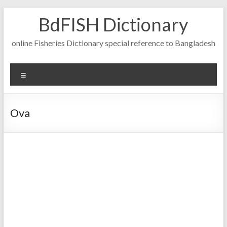
Skip
BdFISH Dictionary
to
content
online Fisheries Dictionary special reference to Bangladesh
Menu
Ova