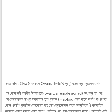
সহজ ভাষায় Ova (একবচনে Ovum, বাংলায় ডিম্বাণু) হচ্ছে স্ত্রী প্রজনন কোষ।
এই কোষ স্ত্রী প্রাণীর ডিম্বাশয়ে (ovary, a female gonad) উৎপন্ন হয় এবং
এর ক্রোমোজম সংখ্যা সবসময়ই হ্যাপ্লয়েড (Haploid) হয়ে থাকে অর্থাৎ সাধারণত
কোন একটি প্রজাতির দেহকোষে দুই সেট ক্রোমোজম থাকে অন্যদিকে ঐ প্রজাতির
প্রজনন কোষে (জনন কোষ নামেও পরচিত) এক সেট ক্রোমোজম থাকে। তাই দুই সেট