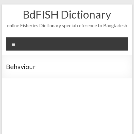
Skip
BdFISH Dictionary
to
content
online Fisheries Dictionary special reference to Bangladesh
Menu
Behaviour