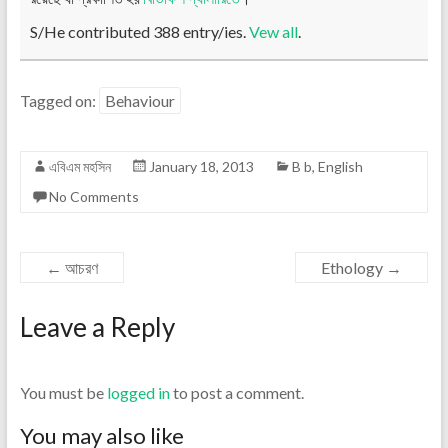
S/He contributed 388 entry/ies.
Vew all
.
Tagged on:
Behaviour
এবিএম মহসিন
January 18, 2013
B b
,
English
No Comments
←
আচরণ
Ethology
→
Leave a Reply
You must be
logged in
to post a comment.
You may also like