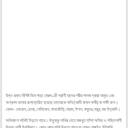
উষ্ণ-রক্ত বিশিষ্ট ডিম পাড়া মেরুদণ্ডী প্রাণী যাদের শরীর পালক দ্বারা আবৃত এবং
অগ্রপদ ডানায় রূপান্তরিত হয়েছে তাদেরকে পাখি (আদী বানান পাখী) বা পক্ষী বলে।
যেমন- দোয়েল, চোখা, পেলিকেন, পানকৌড়ি, সারস, ঈগল, কবুতর, ময়ূর, বক ইত্যাদি।
অধিকাংশ পাখিই উড়তে পারে। উড়ুক্কু পাখির দেহে মজবুত ফাঁপা অস্থি ও শক্তিশালী
উড়ার পেশী উপস্থিত। কোন কোন পাখি উড়তে পারে না যেমন পেঙ্গুইন, উটপাখি