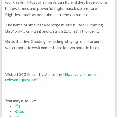
work as leg. Most of all birds can fly and they have strong
hollow bones and powerful flight muscles. Some are
flightless, such as penguins, ostriches, emus etc.
The name of smallest and largest bird is ‘Bee Humming
Bird’ only 5 cm (2 in) and Ostrich 2.75m (9 ft) orderly.
Birds that live (feeding, breeding, staying) on or around
water (aquatic environment) are known aquatic birds.
Visited 343 times, 1 visits today |
Have any fisheries
relevant question?
You may also like
পাখী
Birds
পক্ষী