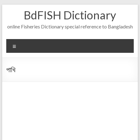
Skip
BdFISH Dictionary
to
content
online Fisheries Dictionary special reference to Bangladesh
Menu
পাখি