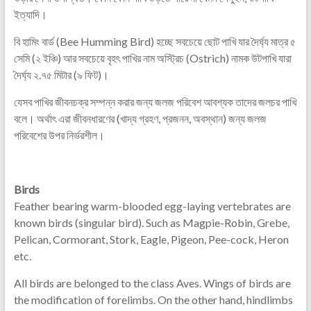
ইত্যাদি।
বি হামিং বার্ড (Bee Humming Bird) হচ্ছে সবচেয়ে ছোট পাখি যার দৈর্ঘ্য মাত্র ৫
সেমি (২ ইঞ্চি) আর সবচেয়ে বৃহৎ পাখির নাম অস্ট্রিচ (Ostrich) নামক উটপাখি যারা
দৈর্ঘ্য ২.৭৫ মিটার (৯ ফিট)।
যেসব পাখির জীবনচক্র সম্পন্ন করার জন্য জলজ পরিবেশ আবশ্যক তাদের জলচর পাখি
বলে। অর্থাৎ এরা জীবনধারণের (খাদ্য গ্রহণ, প্রজনন, অবস্থান) জন্য জলজ
পরিবেশের উপর নির্ভরশীল।
Birds
Feather bearing warm-blooded egg-laying vertebrates are
known birds (singular bird). Such as Magpie-Robin, Grebe,
Pelican, Cormorant, Stork, Eagle, Pigeon, Pee-cock, Heron
etc.
All birds are belonged to the class Aves. Wings of birds are
the modification of forelimbs. On the other hand, hindlimbs