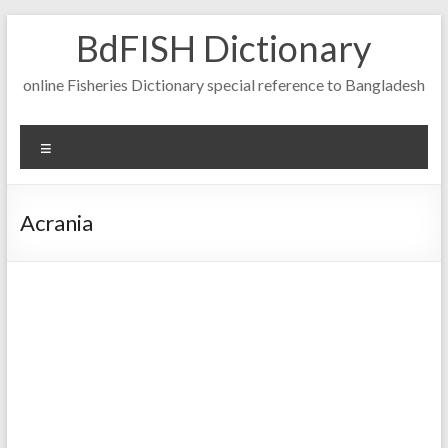
Skip
BdFISH Dictionary
to
content
online Fisheries Dictionary special reference to Bangladesh
Menu
Acrania