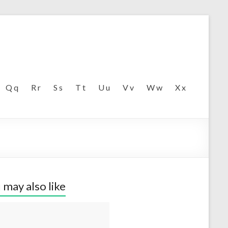
Q q
R r
S s
T t
U u
V v
W w
X x
 may also like