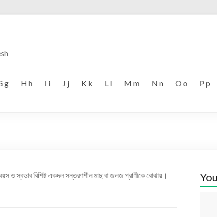
esh
G g
H h
I i
J j
K k
L l
M m
N n
O o
P p
 বয়স ও স্বভাব বিশিষ্ট একদল সন্তরণশীল মাছ বা জলজ প্রাণীকে বোঝায়।
You