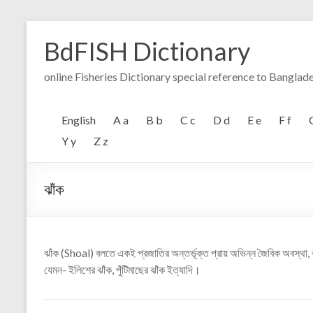
Skip
to
BdFISH Dictionary
content
online Fisheries Dictionary special reference to Banglad
English
A a
B b
C c
D d
E e
F f
Y y
Z z
ঝাঁক
ঝাঁক (Shoal) বলতে একই প্রজাতির অন্তর্ভূক্ত প্রায় অভিন্ন জৈবিক অবস্থা,
যেমন- ইলিশের ঝাঁক, পুঁটিমাছের ঝাঁক ইত্যাদি।