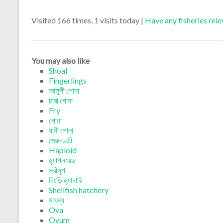
Visited 166 times, 1 visits today |
Have any fisheries rel
You may also like
Shoal
Fingerlings
আঙ্গুলী পোনা
চারা পোনা
Fry
পোনা
ধানী পোনা
মেরুদণ্ডী
Haploid
হ্যাপ্লয়েড
সরীসৃপ
চিংড়ি হ্যাচারি
Shellfish hatchery
মাৎস্য
Ova
Ovum