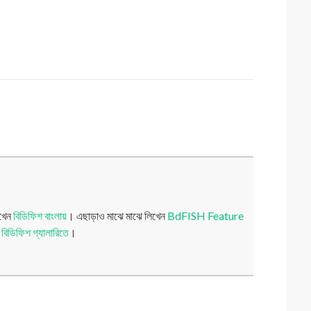
িখেন
বিডিফিশ বাংলায়
। এছাড়াও মাঝে মাঝে লিখেন
BdFISH Feature
য়
বিডিফিশ গ্যালারিতে
।