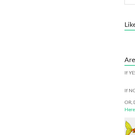
Lik
Are
If YE
If N
OR, D
Here