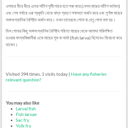
এসময়ে ধীরে ধীরে এদের আঁইশ দৃষ্টিগোচর হতে শুরু করে (যেসব মাছের আঁইশ বর্তমান)
এবং শেষ পর্যায়ে এরা প্রকৃতি থেকে খাদ্য গ্রহণে সক্ষমতা অর্জন করে এবং পূর্ণাঙ্গ মাছের
অঙ্গসংস্থানিক বৈশিষ্ট্য অর্জন করে। তখন তাদেরকে পোনা বা রেণু পোনা বলা হয়।
ডিম পোনার কিছু অঙ্গসংস্থানিক বৈশিষ্ট্য পরিণত মাছের থেকে আলাদা পরিলক্ষিত
হওয়ায় মৎস্যবিজ্ঞানীরা একে মাছের শূক বা লার্ভা (fish larva) হিসেবেও বিবেচনা করে
থাকেন।
Visited 394 times, 1 visits today |
Have any fisheries
relevant question?
You may also like
Larval fish
Fish larvae
Sac fry
Yolk fry