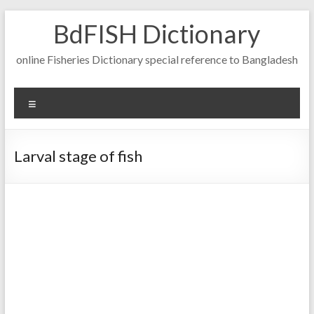
Skip
BdFISH Dictionary
to
content
online Fisheries Dictionary special reference to Bangladesh
Menu
Larval stage of fish