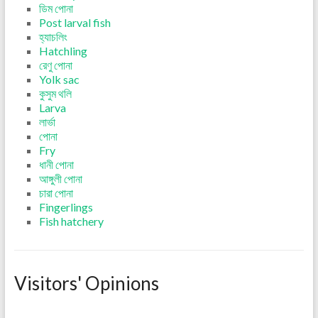
ডিম পোনা
Post larval fish
হ্যাচলিং
Hatchling
রেণু পোনা
Yolk sac
কুসুম থলি
Larva
লার্ভা
পোনা
Fry
ধানী পোনা
আঙ্গুলী পোনা
চারা পোনা
Fingerlings
Fish hatchery
Visitors' Opinions