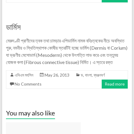
ডার্মিস
মেরুদণ্ডী প্রাণীদের ত্বক তথা চামড়ার এপিডার্মিস নামক বহিঃত্বকের নীচে অবস্থিত
পুরু, নমনীয় ও স্থিতিস্থাপক কোষীয় স্তরটিই হচ্ছে ডার্মিস (Dermis বা Corium)
যা ভ্রূণীয় মেসোডার্ম (Mesoderm) থেকে উৎপত্তি লাভ করে এবং তন্তুময়
যোজক কলা (Fibrous connective tissue) নির্মিত। এ স্তরে রক্ত
এবিএম মহসিন
May 26, 2013
ড
,
বাংলা
,
ব্যঞ্জনবর্ণ
No Comments
Read more
You may also like