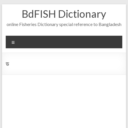
Skip
BdFISH Dictionary
to
content
online Fisheries Dictionary special reference to Bangladesh
Menu
ড