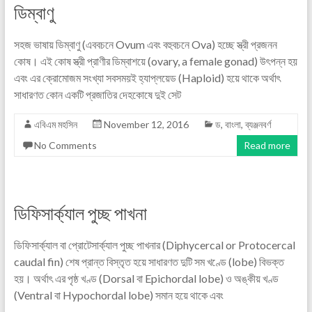
ডিম্বাণু
সহজ ভাষায় ডিম্বাণু (এববচনে Ovum এবং বহুবচনে Ova) হচ্ছে স্ত্রী প্রজনন
কোষ। এই কোষ স্ত্রী প্রাণীর ডিম্বাশয়ে (ovary, a female gonad) উৎপন্ন হয়
এবং এর ক্রোমোজম সংখ্যা সবসময়ই হ্যাপ্লয়েড (Haploid) হয়ে থাকে অর্থাৎ
সাধারণত কোন একটি প্রজাতির দেহকোষে দুই সেট
এবিএম মহসিন
November 12, 2016
ড
,
বাংলা
,
ব্যঞ্জনবর্ণ
No Comments
Read more
ডিফিসার্ক্যাল পুচ্ছ পাখনা
ডিফিসার্ক্যাল বা প্রোটেসার্ক্যাল পুচ্ছ পাখনার (Diphycercal or Protocercal
caudal fin) শেষ প্রান্ত বিস্তৃত হয়ে সাধারণত দুটি সম খণ্ডে (lobe) বিভক্ত
হয়। অর্থাৎ এর পৃষ্ঠ খণ্ড (Dorsal বা Epichordal lobe) ও অঙ্কীয় খণ্ড
(Ventral বা Hypochordal lobe) সমান হয়ে থাকে এবং