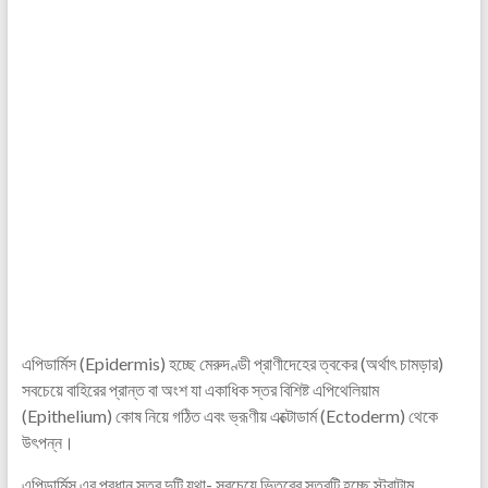
এপিডার্মিস (Epidermis) হচ্ছে মেরুদণ্ডী প্রাণীদেহের ত্বকের (অর্থাৎ চামড়ার)
সবচেয়ে বাহিরের প্রান্ত বা অংশ যা একাধিক স্তর বিশিষ্ট এপিথেলিয়াম
(Epithelium) কোষ নিয়ে গঠিত এবং ভ্রূণীয় এক্টোডার্ম (Ectoderm) থেকে
উৎপন্ন।
এপিডার্মিস এর প্রধান স্তর দুটি যথা- সবচেয়ে ভিতরের স্তরটি হচ্ছে স্ট্রাটাম