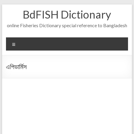
Skip
BdFISH Dictionary
to
content
online Fisheries Dictionary special reference to Bangladesh
Menu
এপিডার্মিস