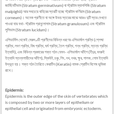
জার্মিনেটিভাম (Stratum germinativum) বা স্ট্রাটাম ম্যালপিজি (Stratum
malpighii) আর সবচেয়ে বাহিরের স্তরটি হচ্ছে স্ট্রাটাম কর্ণিয়াম (Stratum
corneum)। অনেক প্রাণীতে বা অঙ্গে উভয় স্তরের মাঝে আরও দুটি স্তর দেখতে
পাওয়া যায় যথা- স্ট্রাটাম গ্রানুলোসাম (Stratum granulosum) এবং স্ট্রাটাম
লুসিডাম (Stratum lucidum)।
এপিডার্মিস থেকেই মেরুদণ্ডী প্রাণীদের বিভিন্ন ধরণের এপিডার্মাল গ্রন্থি (শ্লেষ্মা
গ্রন্থি, লবণ গ্রন্থি, বিষ গ্রন্থি, ঘর্ম গ্রন্থি, তৈল গ্রন্থি, গন্ধ গ্রন্থি, স্তন্য গ্রন্থি
ইত্যাদি), এবং বিভিন্ন প্রকারের শক্ত গঠন যেমন- এপিডার্মাল আঁইশ (ইঁদুর, বনরুই
ইত্যাদি স্তন্যপায়ীদের আঁইশ), স্কিউট, চঞ্চু, শিং, নখ, নখর, ক্ষুর, পালক, লোম ইত্যাদি
উদ্ভূত হয়। শক্ত গঠন তৈরিতে কেরাটিন (Keratin) নামক প্রোটিন বিশেষ ভূমিকা
রাখে।
Epidermis:
Epidermis is the outer edge of the skin of vertebrates which
is composed by two or more layers of epithelium or
epithelial cell and originated from embryonic ectoderm.